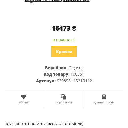
ВІЙСЬКОВИМ СТАНДАРТОМ MIL-
STD-810H + IP68) ЗІ ЗМІННИМ
АКУМУЛЯТОРОМ
16473 ₴
в наявності
Купити
Виробник:
Gigaset
Код товару:
100351
Артикул:
S30853H1531R112
обрані
порівняння
купити в 1 клік
Показано з 1 по 2 з 2 (всього 1 сторінок)