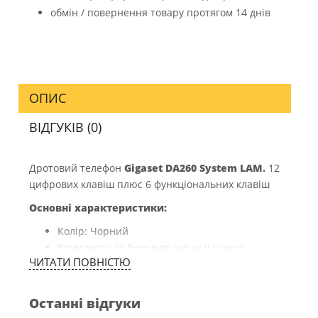
обмін / повернення товару протягом 14 днів
ОПИС
ВІДГУКІВ (0)
Дротовий телефон
Gigaset DA260 System LAM.
12
цифрових клавіш плюс 6 функціональних клавіш
Основні характеристики:
Колір: Чорний
Комплектація (можливі зміни у різних
ЧИТАТИ ПОВНIСТЮ
постачаннях): Документація, Телефон,
Телефонний кабель
Гарантія, міс.: 12
Останні відгуки
Країна-виробник: Китай