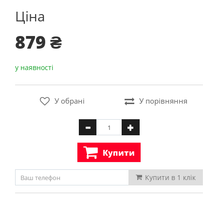
Ціна
879 ₴
у наявності
У обрані
У порівняння
Купити
Купити в 1 клiк