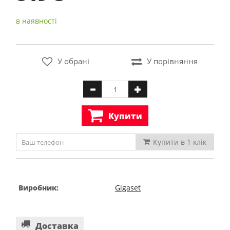
в наявності
У обрані
У порівняння
Купити
Купити в 1 клiк
Виробник:
Gigaset
Доставка